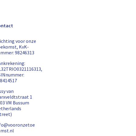
ontact
ichting voor onze
ekomst, KvK-
ummer: 98246313
nkrekening:
L32TRIO0321116313,
SINnummer:
8414517
ssy van
rxveldtstraat 1
03 VM Bussum
therlands
treet)
nfo@vooronzetoe
mst.nl