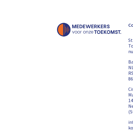
C
St
To
n
Ba
N
R
86
Ci
Ma
14
Ne
(S
i
ko